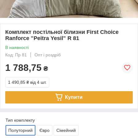
Комплект постільної білизни First Choice
Ranforce "Peitra Yesil" R 81
В наявності
Код: Пр 81
Опт і роздріб
1 788,75
₴
1 490,85 ₴
від 4 шт.
Купити
Тип комплекту
Полуторний
Євро
Сімейний