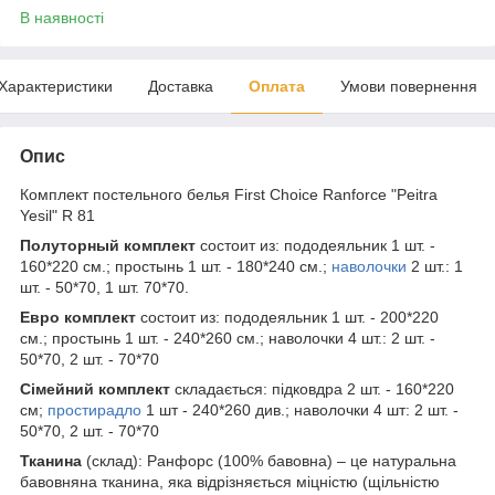
В наявності
Характеристики
Доставка
Оплата
Умови повернення
Опис
Комплект постельного белья First Choice Ranforce "Peitra
Yesil" R 81
Полуторный комплект
состоит из: пододеяльник 1 шт. -
160*220 см.; простынь 1 шт. - 180*240 см.;
наволочки
2 шт.: 1
шт. - 50*70, 1 шт. 70*70.
Евро комплект
состоит из: пододеяльник 1 шт. - 200*220
см.; простынь 1 шт. - 240*260 см.; наволочки 4 шт.: 2 шт. -
50*70, 2 шт. - 70*70
Сімейний комплект
складається: підковдра 2 шт. - 160*220
см;
простирадло
1 шт - 240*260 див.; наволочки 4 шт: 2 шт. -
50*70, 2 шт. - 70*70
Тканина
(склад): Ранфорс (100% бавовна) – це натуральна
бавовняна тканина, яка відрізняється міцністю (щільністю