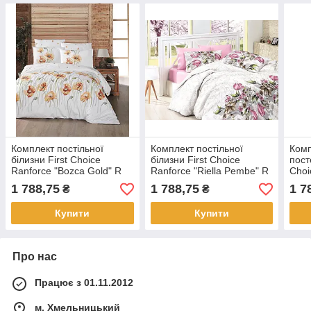
Комплект постільної
Комплект постільної
Комп
білизни First Choice
білизни First Choice
пост
Ranforce "Bozca Gold" R
Ranforce "Riella Pembe" R
Choi
111
61
1 788,75
1 788,75
1 7
₴
₴
Купити
Купити
Про нас
Працює з 01.11.2012
м. Хмельницький