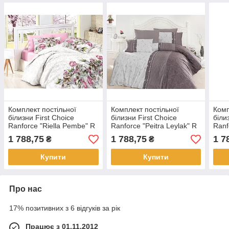
Комплект постільної
Комплект постільної
Комп
білизни First Choice
білизни First Choice
біли
Ranforce "Riella Pembe" R
Ranforce "Peitra Leylak" R
Ranf
61
76
141
1 788,75
1 788,75
1 7
₴
₴
Купити
Купити
Про нас
17% позитивних з 6 відгуків за рік
Працює з 01.11.2012