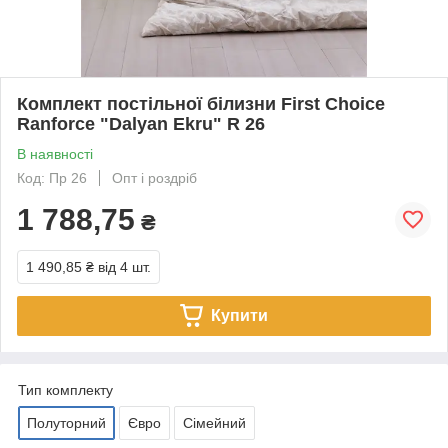
Комплект постільної білизни First Choice
Ranforce "Dalyan Ekru" R 26
В наявності
Код: Пр 26
Опт і роздріб
1 788,75
₴
1 490,85 ₴
від 4 шт.
Купити
Тип комплекту
Полуторний
Євро
Сімейний