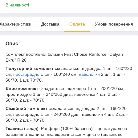
В наявності
Характеристики
Доставка
Оплата
Умови повернення
Опис
Комплект постільної білизни First Choice Ranforce "Dalyan
Ekru" R 26
Полуторний комплект
складається: підковдра 1 шт - 160*220
см;
простирадло
1 шт - 180*240 см;
наволочки
2 шт.: 1 шт. -
50*70, 1 шт. 70*70.
Євро комплект
складається: підковдра 1 шт - 200*220 см;
простирадло 1 шт - 240*260 див.; наволочки 4 шт: 2 шт. -
50*70, 2 шт. - 70*70
Сімейний комплект
складається: підковдра 2 шт. - 160*220
см; простирадло 1 шт - 240*260 див.; наволочки 4 шт: 2 шт. -
50*70, 2 шт. - 70*70
Тканина
(склад): Ранфорс (100% бавовна) – це натуральна
бавовняна тканина, яка відрізняється міцністю (щільністю