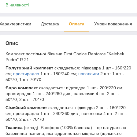
В наявності
Характеристики
Доставка
Оплата
Умови повернення
Опис
Комплект постільної білизни First Choice Ranforce "Kelebek
Pudra" R 21
Полуторний комплект
складається: підковдра 1 шт - 160*220
см;
простирадло
1 шт - 180*240 см;
наволочки
2 шт.: 1 шт. -
50*70, 1 шт. 70*70.
Євро комплект
складається: підковдра 1 шт - 200*220 см;
простирадло 1 шт - 240*260 див.; наволочки 4 шт: 2 шт. -
50*70, 2 шт. - 70*70
Сімейний комплект
складається: підковдра 2 шт. - 160*220
см; простирадло 1 шт - 240*260 див.; наволочки 4 шт: 2 шт. -
50*70, 2 шт. - 70*70
Тканина
(склад): Ранфорс (100% бавовна) – це натуральна
бавовняна тканина, яка відрізняється міцністю (щільністю