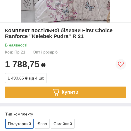
Комплект постільної білизни First Choice
Ranforce "Kelebek Pudra" R 21
В наявності
Код: Пр 21
Опт і роздріб
1 788,75
₴
1 490,85 ₴
від 4 шт.
Купити
Тип комплекту
Полуторний
Євро
Сімейний