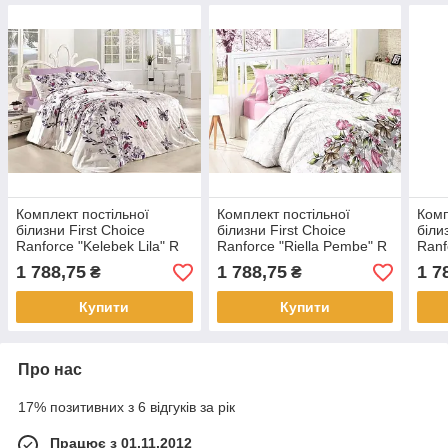
Комплект постільної
Комплект постільної
Комп
білизни First Choice
білизни First Choice
біли
Ranforce "Kelebek Lila" R
Ranforce "Riella Pembe" R
Ranf
16
61
76
1 788,75
1 788,75
1 7
₴
₴
Купити
Купити
Про нас
17% позитивних з 6 відгуків за рік
Працює з 01.11.2012